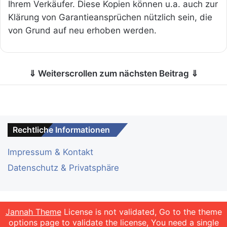
Ihrem Verkäufer. Diese Kopien können u.a. auch zur
Klärung von Garantieansprüchen nützlich sein, die
von Grund auf neu erhoben werden.
⇓ Weiterscrollen zum nächsten Beitrag ⇓
Rechtliche Informationen
Impressum & Kontakt
Datenschutz & Privatsphäre
Erscheinungsdatum24 © Copyright 2016 - 2026, Alle
Jannah Theme
License is not validated, Go to the theme
options page to validate the license, You need a single
Rechte vorbehalten