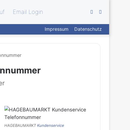
uf
Email Login
Skin
Suchen
Impressum
Datenschutz
umschalten
nach
fonnummer
onnummer
er
HAGEBAUMARKT
Kundenservice