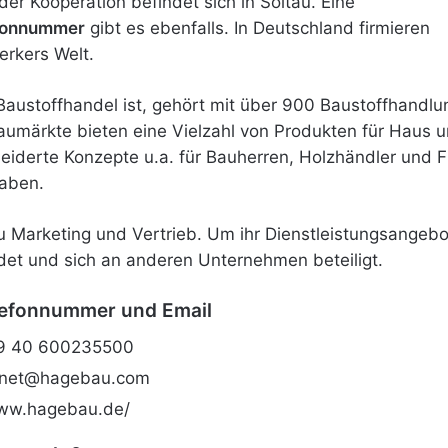
r Kooperation befindet sich in Soltau. Eine
fonnummer
gibt es ebenfalls. In Deutschland firmieren
rkers Welt.
Baustoffhandel ist, gehört mit über 900 Baustoffhandl
märkte bieten eine Vielzahl von Produkten für Haus u
iderte Konzepte u.a. für Bauherren, Holzhändler und Fli
haben.
zu Marketing und Vertrieb. Um ihr Dienstleistungsangeb
et und sich an anderen Unternehmen beteiligt.
lefonnummer und Email
 40 600235500
rnet@hagebau.com
www.hagebau.de/